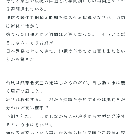
今冬の豪雪で県境の国道も冬季閉鎖からの再開通が２～
３週間遅れている。
地球温暖化で田植え時期を遅らせる指導がなされ、以前
は連休前後から
始まった田植えが２週間ほど遅くなった。 そういえば
５月なのにもう台風が
日本列島にやってきて、沖縄や奄美では被害も出たとい
うから驚きだ。
台風は熱帯低気圧の発達したものだが、自ら動く事は無
く周辺の風により
流され移動する。 だから進路を予想するのは風向きが
分かれば高い確率で
予測可能だ。 しかしながらこの時季から大型に発達す
るという事はそれだけ
海水温が高いという事になるから地球温暖化進行が心配