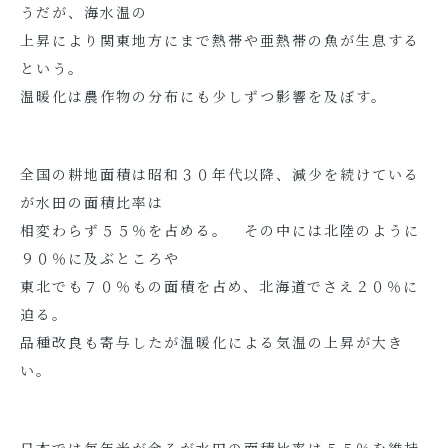
うだが、海水温の
上昇により関東地方にまで熱帯や亜熱帯の魚が生息する
という。
温暖化は農作物の分布にも少しずつ影響を及ぼす。
全国の耕地面積は昭和３０年代以降、減少を続けている
が水田の面積比率は
相変わらず５５％を占める。 その中には北陸のように
９０％に及ぶところや
東北でも７０％もの面積を占め、北海道でさえ２０％に
迫る。
品種改良も寄与したが温暖化による気温の上昇が大き
い。