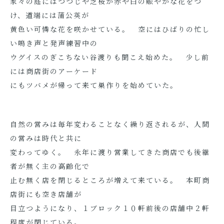
家々の庭にはつつじや芝桜が赤や白の賑やかな花をつ
け、道端には蒲公英が
黄色い可憐な花を咲かせている。 空にはひばりの忙し
い鳴き声と発声練習中の
ウグイスのぎこちない谷渡りも聞こえ始めた。 少し前
には商店街のアーケード
にもツバメが帰って来て巣作りを始めていた。
自然の営みは毎年変わることなく繰り返されるが、人間
の営みは時代と共に
変わってゆく。 永年に渡り営業してきた商店でも後継
者が無く主の高齢化で
止む無く店を閉じるところが増えて来ている。 本町商
店街にも空き店舗が
目立つようになり、１ブロック１０軒前後の店舗中２軒
程度が閉じている。