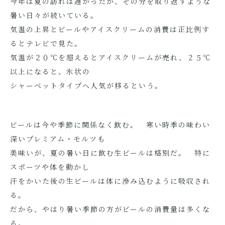
今年は夏の訪れは遅かったが、その分を取り返すような
暑い日々が続いている。
気温の上昇とビールやアイスクリームの消費は正比例す
るとテレビで見た。
気温が２０℃を超えるとアイスクリームが売れ、２５℃
以上になると、氷状の
シャーベットタイプへ人気が移るという。
ビールは今や季節に関係なく飲む。 寒い時季の味わい
深いプレミアム・モルツも
美味いが、夏の暑い日に飲む生ビールは格別だ。 特に
スポーツや体を動かし
汗をかいた後の生ビールは体に滲み込むように吸収され
る。
だから、やはり暑い季節の方がビールの消費量は多くな
る。