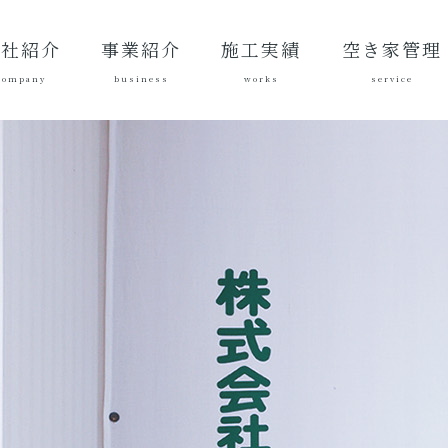
会社紹介
事業紹介
施工実績
空き家管理
company
business
works
service
表あいさ
営理念
社概要
質方針
革
総合建設業
建築工事
地域づくり
土木施工実
建築施工実
空き家管理サ
対応エリア
ご契約後の活
ご契約までの
料金案内
よくある質問
績
績
ービスとは？
動内容
流れ