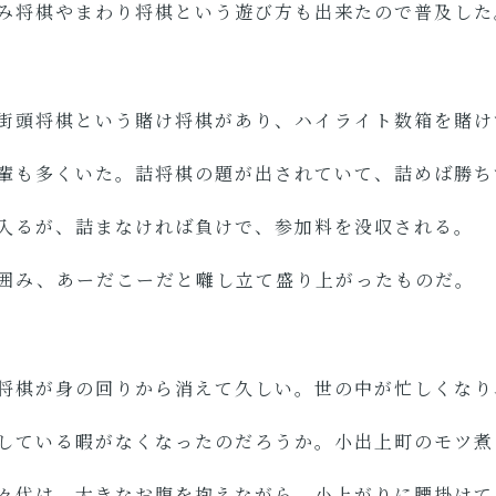
み将棋やまわり将棋という遊び方も出来たので普及した
街頭将棋という賭け将棋があり、ハイライト数箱を賭け
輩も多くいた。詰将棋の題が出されていて、詰めば勝ち
入るが、詰まなければ負けで、参加料を没収される。
囲み、あーだこーだと囃し立て盛り上がったものだ。
将棋が身の回りから消えて久しい。世の中が忙しくなり
している暇がなくなったのだろうか。小出上町のモツ煮
々代は、大きなお腹を抱えながら、小上がりに腰掛けて