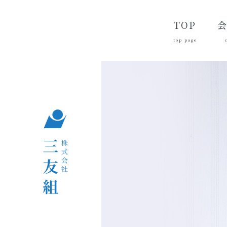
TOP
top page
代
経
会
品
沿
つ