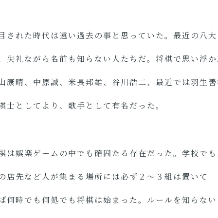
目された時代は遠い過去の事と思っていた。最近の八大
、失礼ながら名前も知らない人たちだ。将棋で思い浮か
山康晴、中原誠、米長邦雄、谷川浩二、最近では羽生善
棋士としてより、歌手として有名だった。
棋は娯楽ゲームの中でも確固たる存在だった。学校でも
の店先など人が集まる場所には必ず２～３組は置いて
ば何時でも何処でも将棋は始まった。ルールを知らない