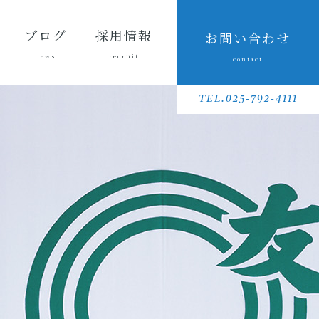
ブログ
採用情報
お問い合わせ
news
recruit
contact
会長ブ
三友組
魚沼の
採用メッセ
三友組で働
数字で見る
待遇・福利
リクルート
先輩社員イ
募集要項
採用に関す
ログ
ブログ
風景
ージ
くというこ
三友組
厚生・社内
動画
ンタビュー
るお問い合
TEL.025-792-4111
と
制度
わせ