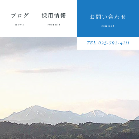
ブログ
採用情報
お問い合わせ
news
recruit
contact
会長ブ
三友組
魚沼の
採用メッセ
三友組で働
数字で見る
待遇・福利
リクルート
先輩社員イ
募集要項
採用に関す
ログ
ブログ
風景
ージ
くというこ
三友組
厚生・社内
動画
ンタビュー
るお問い合
TEL.025-792-4111
と
制度
わせ