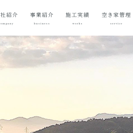
会社紹介
事業紹介
施工実績
空き家管理
company
business
works
service
表あいさ
営理念
社概要
質方針
革
総合建設業
建築工事
地域づくり
土木施工実
建築施工実
空き家管理サ
対応エリア
ご契約後の活
ご契約までの
料金案内
よくある質問
績
績
ービスとは？
動内容
流れ