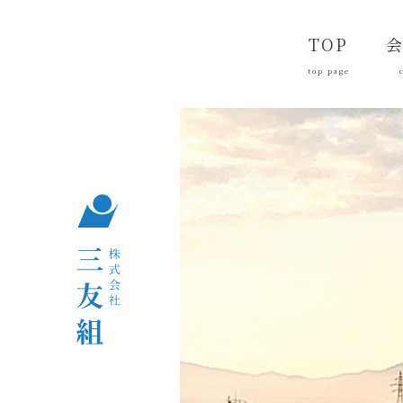
TOP
top page
代
経
会
品
沿
つ