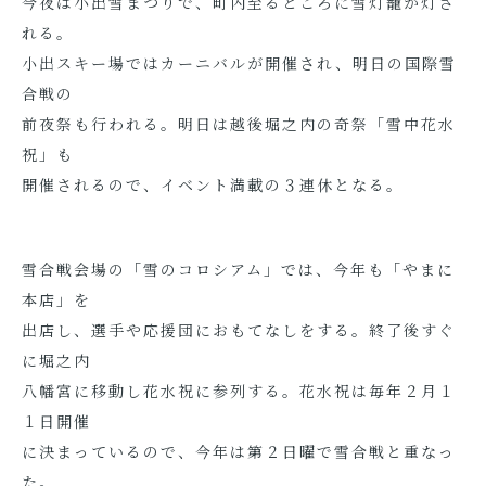
今夜は小出雪まつりで、町内至るところに雪灯籠が灯さ
れる。
小出スキー場ではカーニバルが開催され、明日の国際雪
合戦の
前夜祭も行われる。明日は越後堀之内の奇祭「雪中花水
祝」も
開催されるので、イベント満載の３連休となる。
雪合戦会場の「雪のコロシアム」では、今年も「やまに
本店」を
出店し、選手や応援団におもてなしをする。終了後すぐ
に堀之内
八幡宮に移動し花水祝に参列する。花水祝は毎年２月１
１日開催
に決まっているので、今年は第２日曜で雪合戦と重なっ
た。