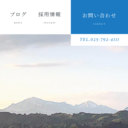
ブログ
採用情報
お問い合わせ
news
recruit
contact
会長ブ
三友組
魚沼の
採用メッセ
三友組で働
数字で見る
待遇・福利
リクルート
先輩社員イ
募集要項
採用に関す
ログ
ブログ
風景
ージ
くというこ
三友組
厚生・社内
動画
ンタビュー
るお問い合
TEL.025-792-4111
と
制度
わせ