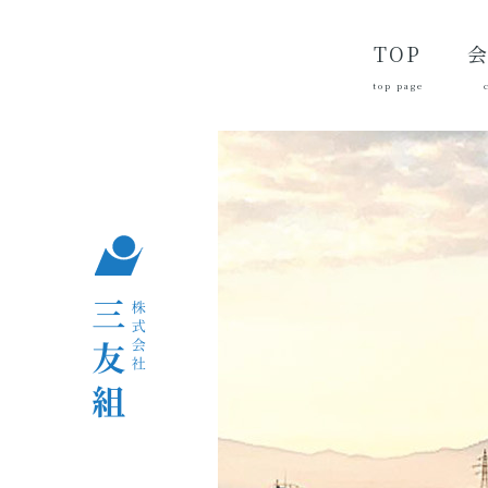
TOP
top page
代
経
会
品
沿
つ