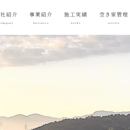
会社紹介
事業紹介
施工実績
空き家管理
company
business
works
service
表あいさ
営理念
社概要
質方針
革
総合建設業
建築工事
地域づくり
土木施工実
建築施工実
空き家管理サ
対応エリア
ご契約後の活
ご契約までの
料金案内
よくある質問
績
績
ービスとは？
動内容
流れ