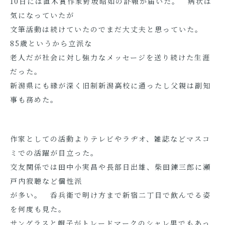
10日には直木賞作家野坂昭如の訃報が届いた。 病状は
気になっていたが
文筆活動は続けていたのでまだ大丈夫と思っていた。
85歳というから立派な
老人だが社会に対し強力なメッセージを送り続けた生涯
だった。
新潟県にも縁が深く旧制新潟高校に通ったし父親は副知
事も務めた。
作家としての活動よりテレビやラヂオ、雑誌などマスコ
ミでの活躍が目立った。
交友関係では田中小実昌や長部日出雄、柴田錬三郎に瀬
戸内寂聴など個性派
が多い。 呑兵衛で明け方まで新宿二丁目で飲んでる姿
を何度も見た。
サングラスと帽子がトレードマークのシャレ男でもあっ