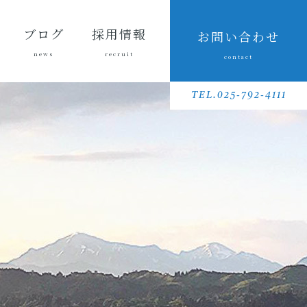
ブログ
採用情報
お問い合わせ
news
recruit
contact
会長ブ
三友組
魚沼の
採用メッセ
三友組で働
数字で見る
待遇・福利
リクルート
先輩社員イ
募集要項
採用に関す
ログ
ブログ
風景
ージ
くというこ
三友組
厚生・社内
動画
ンタビュー
るお問い合
TEL.025-792-4111
と
制度
わせ