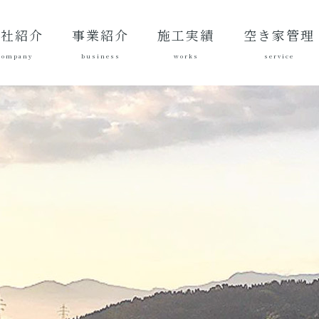
会社紹介
事業紹介
施工実績
空き家管理
company
business
works
service
表あいさ
営理念
社概要
質方針
革
総合建設業
建築工事
地域づくり
土木施工実
建築施工実
空き家管理サ
対応エリア
ご契約後の活
ご契約までの
料金案内
よくある質問
績
績
ービスとは？
動内容
流れ