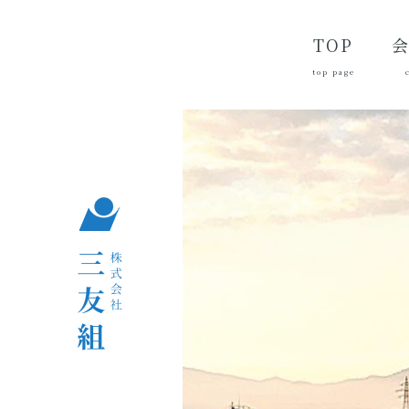
TOP
top page
代
経
会
品
沿
つ