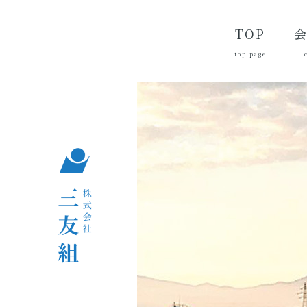
TOP
top page
代
経
会
品
沿
つ