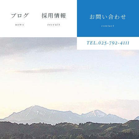
ブログ
採用情報
お問い合わせ
news
recruit
contact
会長ブ
三友組
魚沼の
採用メッセ
三友組で働
数字で見る
待遇・福利
リクルート
先輩社員イ
募集要項
採用に関す
ログ
ブログ
風景
ージ
くというこ
三友組
厚生・社内
動画
ンタビュー
るお問い合
TEL.025-792-4111
と
制度
わせ