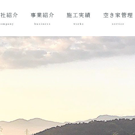
会社紹介
事業紹介
施工実績
空き家管理
company
business
works
service
表あいさ
営理念
社概要
質方針
革
総合建設業
建築工事
地域づくり
土木施工実
建築施工実
空き家管理サ
対応エリア
ご契約後の活
ご契約までの
料金案内
よくある質問
績
績
ービスとは？
動内容
流れ