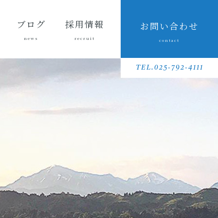
ブログ
採用情報
お問い合わせ
news
recruit
contact
会長ブ
三友組
魚沼の
採用メッセ
三友組で働
数字で見る
待遇・福利
リクルート
先輩社員イ
募集要項
採用に関す
ログ
ブログ
風景
ージ
くというこ
三友組
厚生・社内
動画
ンタビュー
るお問い合
TEL.025-792-4111
と
制度
わせ