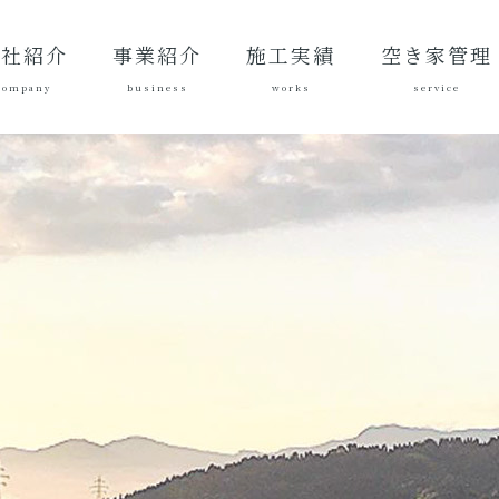
会社紹介
事業紹介
施工実績
空き家管理
company
business
works
service
表あいさ
営理念
社概要
質方針
革
総合建設業
建築工事
地域づくり
土木施工実
建築施工実
空き家管理サ
対応エリア
ご契約後の活
ご契約までの
料金案内
よくある質問
績
績
ービスとは？
動内容
流れ