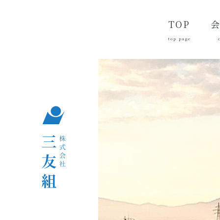
TOP
top page
代
経
会
品
沿
つ