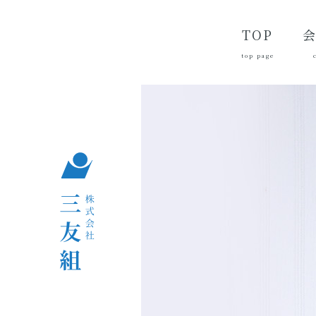
TOP
top page
代
経
会
品
沿
つ