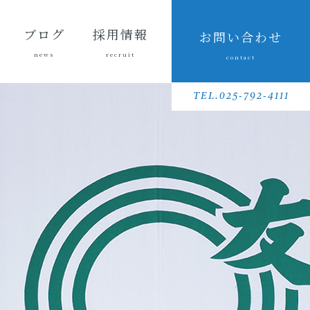
ブログ
採用情報
お問い合わせ
news
recruit
contact
会長ブ
三友組
魚沼の
採用メッセ
三友組で働
数字で見る
待遇・福利
リクルート
先輩社員イ
募集要項
採用に関す
ログ
ブログ
風景
ージ
くというこ
三友組
厚生・社内
動画
ンタビュー
るお問い合
TEL.025-792-4111
と
制度
わせ