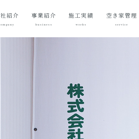
会社紹介
事業紹介
施工実績
空き家管理
company
business
works
service
表あいさ
営理念
社概要
質方針
革
総合建設業
建築工事
地域づくり
土木施工実
建築施工実
空き家管理サ
対応エリア
ご契約後の活
ご契約までの
料金案内
よくある質問
績
績
ービスとは？
動内容
流れ