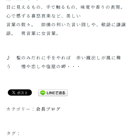
目に見えるもの、手で触るもの、味覚や香りの表現。
心で感ずる喜怒哀楽など、美しい
言葉の数々。 抑揚の利いた言い回しや、敬語に謙譲
語。 男言葉に女言葉。
♪ 髪のみだれに手をやれば 赤い蹴出しが風に舞
う 憎や恋しや塩屋の岬・・・
カテゴリー：
会長ブログ
タグ：