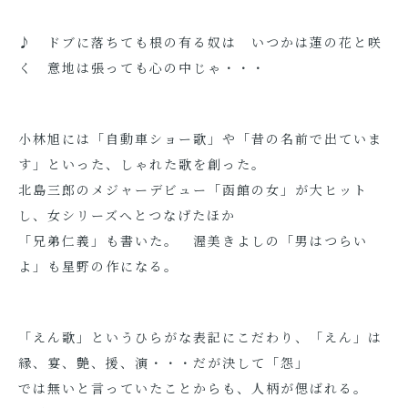
♪ ドブに落ちても根の有る奴は いつかは蓮の花と咲
く 意地は張っても心の中じゃ・・・
小林旭には「自動車ショー歌」や「昔の名前で出ていま
す」といった、しゃれた歌を創った。
北島三郎のメジャーデビュー「函館の女」が大ヒット
し、女シリーズへとつなげたほか
「兄弟仁義」も書いた。 渥美きよしの「男はつらい
よ」も星野の作になる。
「えん歌」というひらがな表記にこだわり、「えん」は
縁、宴、艶、援、演・・・だが決して「怨」
では無いと言っていたことからも、人柄が偲ばれる。