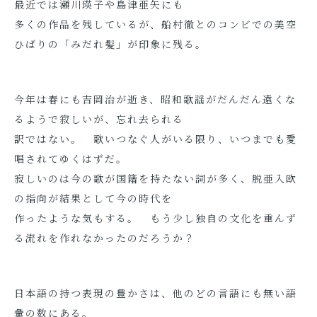
最近では瀬川瑛子や島津亜矢にも
多くの作品を残しているが、船村徹とのコンビでの美空
ひばりの「みだれ髪」が印象に残る。
今年は春にも吉岡治が逝き、昭和歌謡がだんだん遠くな
るようで寂しいが、忘れ去られる
訳ではない。 歌いつなぐ人がいる限り、いつまでも愛
唱されてゆくはずだ。
寂しいのは今の歌が国籍を持たない詞が多く、脱亜入欧
の指向が結果として今の時代を
作ったような気もする。 もう少し独自の文化を重んず
る流れを作れなかったのだろうか？
日本語の持つ表現の豊かさは、他のどの言語にも無い語
彙の数にある。