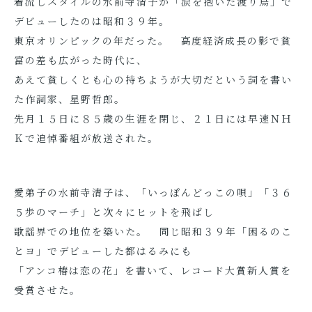
着流しスタイルの水前寺清子が「涙を抱いた渡り鳥」で
デビューしたのは昭和３９年。
東京オリンピックの年だった。 高度経済成長の影で貧
富の差も広がった時代に、
あえて貧しくとも心の持ちようが大切だという詞を書い
た作詞家、星野哲郎。
先月１５日に８５歳の生涯を閉じ、２１日には早速ＮＨ
Ｋで追悼番組が放送された。
愛弟子の水前寺清子は、「いっぽんどっこの唄」「３６
５歩のマーチ」と次々にヒットを飛ばし
歌謡界での地位を築いた。 同じ昭和３９年「困るのこ
とヨ」でデビューした都はるみにも
「アンコ椿は恋の花」を書いて、レコード大賞新人賞を
受賞させた。