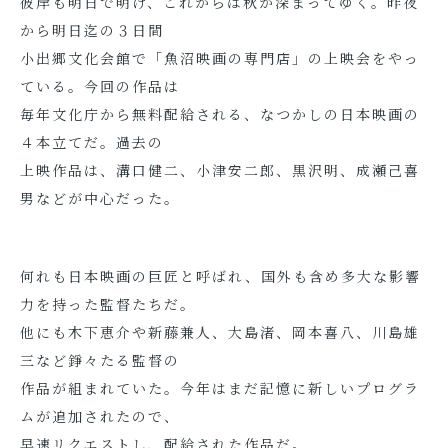
彼岸も明日で明け、これからは秋が深まってゆく。昨夜
から明日迄の３日間
小出郷文化会館で「魚沼映画の専門店」の上映会をやっ
ている。今回の作品は
毎年文化庁から無料配給される、なつかしの日本映画の
４本立てだ。過去の
上映作品は、溝口健二、小津安二郎、黒沢明、成瀬己喜
男などが中心だった。
何れも日本映画の巨匠と呼ばれ、国外も含め多大な影響
力を持った監督たちだ。
他にも木下恵介や新藤兼人、大島渚、岡本喜八、川島雄
三など錚々たる監督の
作品が組まれていた。今年はまだ記憶に新しいプログラ
ムが追加されたので、
早速リクエストし、配給された作品だ。