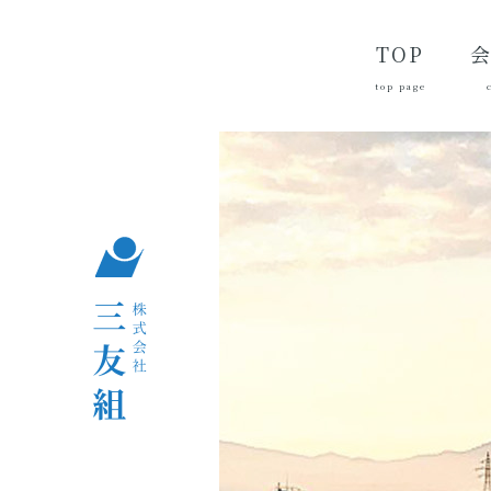
TOP
top page
代
経
会
品
沿
つ