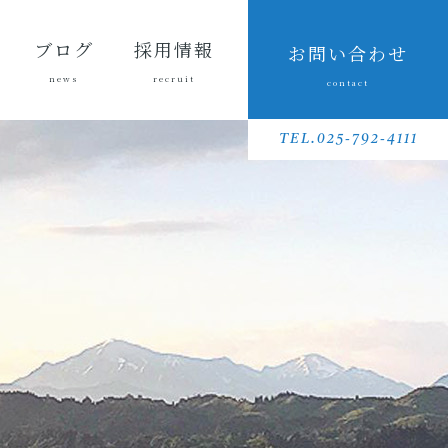
ブログ
採用情報
お問い合わせ
news
recruit
contact
会長ブ
三友組
魚沼の
採用メッセ
三友組で働
数字で見る
待遇・福利
リクルート
先輩社員イ
募集要項
採用に関す
ログ
ブログ
風景
ージ
くというこ
三友組
厚生・社内
動画
ンタビュー
るお問い合
TEL.025-792-4111
と
制度
わせ