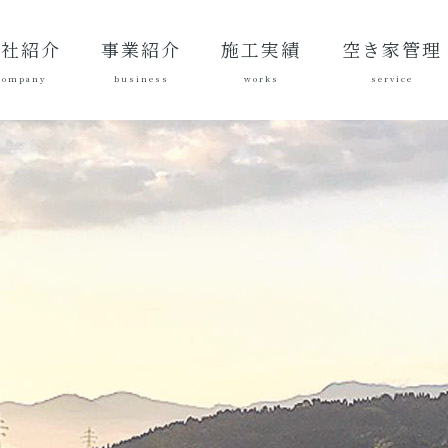
会社紹介
事業紹介
施工実績
空き家管理
company
business
works
service
表あいさ
営理念
社概要
質方針
革
総合建設業
建築工事
地域づくり
土木施工実
建築施工実
空き家管理サ
対応エリア
ご契約後の活
ご契約までの
料金案内
よくある質問
績
績
ービスとは？
動内容
流れ