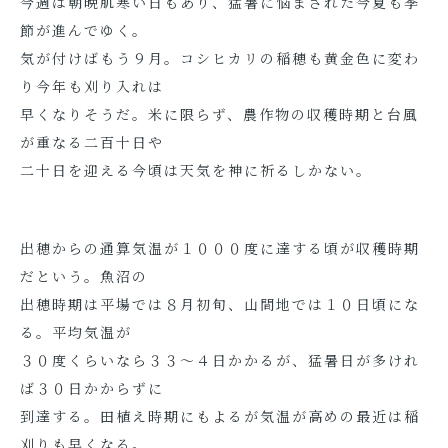
今週は朝晩肌寒い日もあり、猛暑に悩まされた今夏も季
節が進んでゆく。
気が付けばもう９月。コシヒカリの稲穂も黄金色に変わ
り今年も刈り入れは
早くなりそうだ。米に限らず、農作物の収穫時期と台風
が重なる二百十日や
二十日を迎える今頃は天気を神に祈るしかない。
出穂からの通算気温が１０００度に達する頃が収穫時期
だという。魚沼の
出穂時期は平場では８月初旬、山間地では１０日頃にな
る。平均気温が
３０度くらいなら３３～４日かかるが、猛暑日が多けれ
ば３０日かからずに
到達する。田植え時期にもよるが気温が高めの最近は稲
刈りも早くなる。