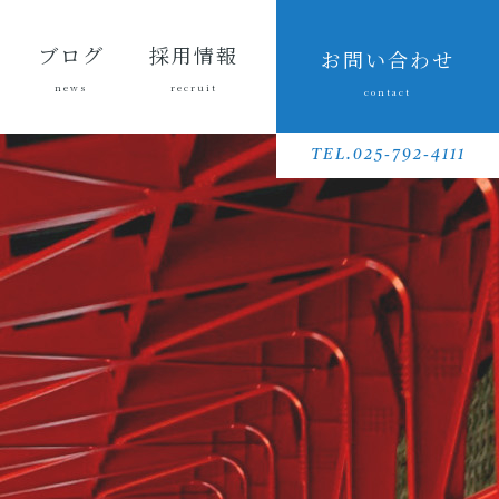
ブログ
採用情報
お問い合わせ
news
recruit
contact
会長ブ
三友組
魚沼の
採用メッセ
三友組で働
数字で見る
待遇・福利
リクルート
先輩社員イ
募集要項
採用に関す
ログ
ブログ
風景
ージ
くというこ
三友組
厚生・社内
動画
ンタビュー
るお問い合
TEL.025-792-4111
と
制度
わせ