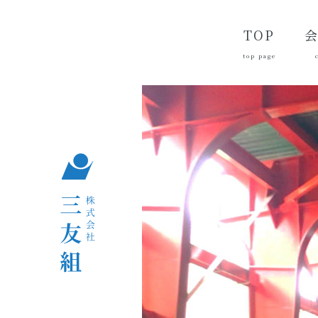
TOP
top page
代
経
会
品
沿
つ