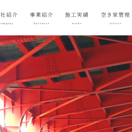
会社紹介
事業紹介
施工実績
空き家管理
company
business
works
service
表あいさ
営理念
社概要
質方針
革
総合建設業
建築工事
地域づくり
土木施工実
建築施工実
空き家管理サ
対応エリア
ご契約後の活
ご契約までの
料金案内
よくある質問
績
績
ービスとは？
動内容
流れ