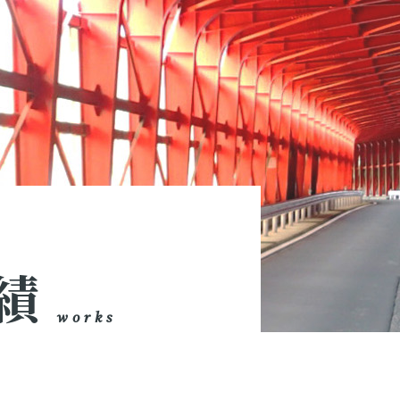
績
works