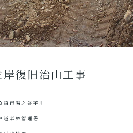
左岸復旧治山工事
魚沼市湯之谷芋川
中越森林管理署