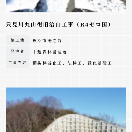
只見川丸山復旧治山工事（R4ゼロ国）
施工地
魚沼市湯之谷
発注者
中越森林管理署
工事内容
鋼製枠谷止工、法枠工、緑化基礎工