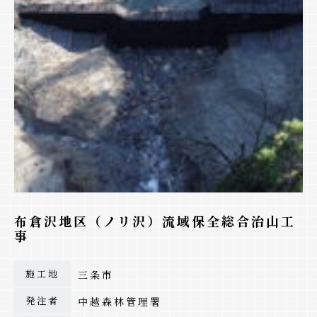
布倉沢地区（ノリ沢）流域保全総合治山工
事
施工地
三条市
発注者
中越森林管理署