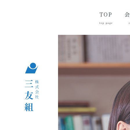
TOP
top page
代
経
会
品
沿
つ