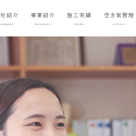
会社紹介
事業紹介
施工実績
空き家管理
company
business
works
service
表あいさ
営理念
社概要
質方針
革
総合建設業
建築工事
地域づくり
土木施工実
建築施工実
空き家管理サ
対応エリア
ご契約後の活
ご契約までの
料金案内
よくある質問
績
績
ービスとは？
動内容
流れ