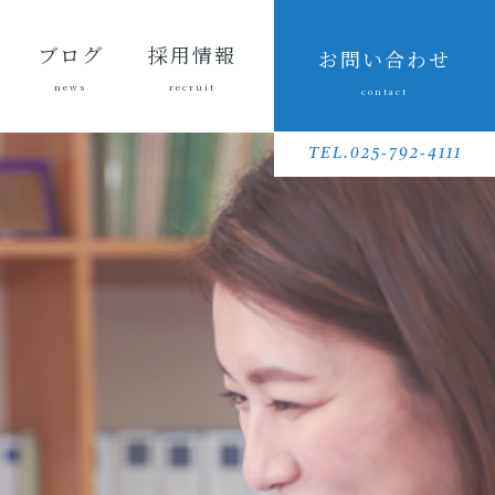
ブログ
採用情報
お問い合わせ
news
recruit
contact
会長ブ
三友組
魚沼の
採用メッセ
三友組で働
数字で見る
待遇・福利
リクルート
先輩社員イ
募集要項
採用に関す
ログ
ブログ
風景
ージ
くというこ
三友組
厚生・社内
動画
ンタビュー
るお問い合
TEL.025-792-4111
と
制度
わせ