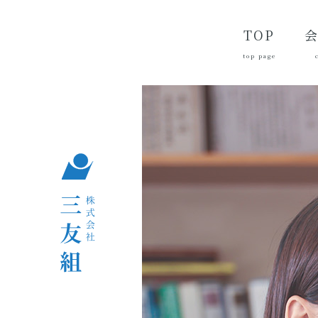
TOP
top page
代
経
会
品
沿
つ