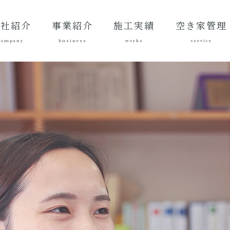
会社紹介
事業紹介
施工実績
空き家管理
company
business
works
service
表あいさ
営理念
社概要
質方針
革
総合建設業
建築工事
地域づくり
土木施工実
建築施工実
空き家管理サ
対応エリア
ご契約後の活
ご契約までの
料金案内
よくある質問
績
績
ービスとは？
動内容
流れ