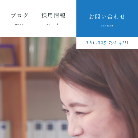
ブログ
採用情報
お問い合わせ
news
recruit
contact
会長ブ
三友組
魚沼の
採用メッセ
三友組で働
数字で見る
待遇・福利
リクルート
先輩社員イ
募集要項
採用に関す
ログ
ブログ
風景
ージ
くというこ
三友組
厚生・社内
動画
ンタビュー
るお問い合
TEL.025-792-4111
と
制度
わせ