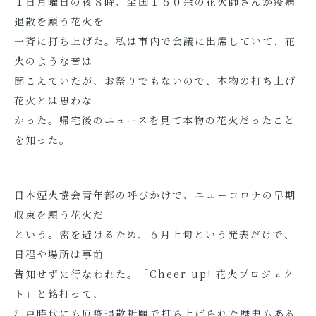
１日月曜日の夜８時、全国１６０余の花火師さんが疫病
退散を願う花火を
一斉に打ち上げた。私は市内で会議に出席していて、花
火のような音は
聞こえていたが、お祭りでもないので、本物の打ち上げ
花火とは思わな
かった。帰宅後のニュースを見て本物の花火だったこと
を知った。
日本煙火協会青年部の呼びかけで、ニューコロナの早期
収束を願う花火だ
という。密を避けるため、６月上旬という発表だけで、
日程や場所は事前
告知せずに行なわれた。「Cheer up! 花火プロジェク
ト」と銘打って、
江戸時代にも厄疫退散祈願で打ち上げられた歴史もある