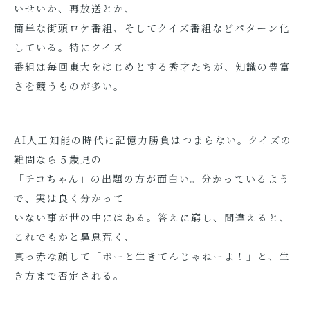
いせいか、再放送とか、
簡単な街頭ロケ番組、そしてクイズ番組などパターン化
している。特にクイズ
番組は毎回東大をはじめとする秀才たちが、知識の豊富
さを競うものが多い。
AI人工知能の時代に記憶力勝負はつまらない。クイズの
難問なら５歳児の
「チコちゃん」の出題の方が面白い。分かっているよう
で、実は良く分かって
いない事が世の中にはある。答えに窮し、間違えると、
これでもかと鼻息荒く、
真っ赤な顔して「ボーと生きてんじゃねーよ！」と、生
き方まで否定される。