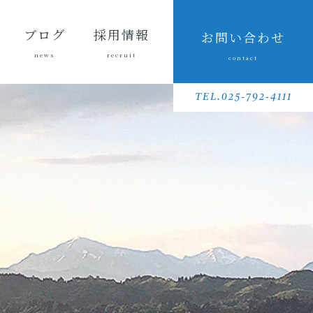
ブログ
採用情報
お問い合わせ
news
recruit
contact
会長ブ
三友組
魚沼の
採用メッセ
三友組で働
数字で見る
待遇・福利
リクルート
先輩社員イ
募集要項
採用に関す
ログ
ブログ
風景
ージ
くというこ
三友組
厚生・社内
動画
ンタビュー
るお問い合
TEL.025-792-4111
と
制度
わせ