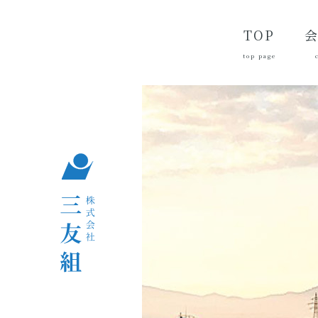
TOP
top page
代
経
会
品
沿
つ