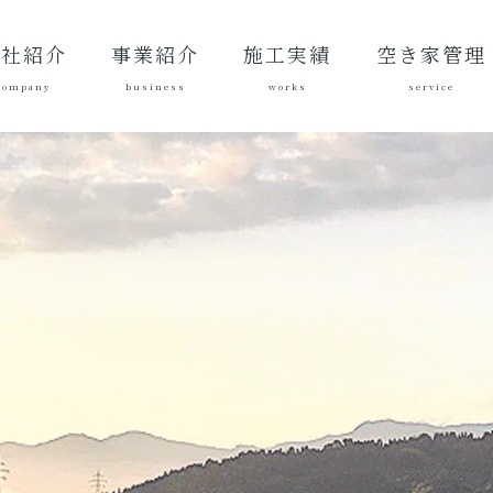
会社紹介
事業紹介
施工実績
空き家管理
company
business
works
service
表あいさ
営理念
社概要
質方針
革
総合建設業
建築工事
地域づくり
土木施工実
建築施工実
空き家管理サ
対応エリア
ご契約後の活
ご契約までの
料金案内
よくある質問
績
績
ービスとは？
動内容
流れ