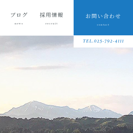
ブログ
採用情報
お問い合わせ
news
recruit
contact
会長ブ
三友組
魚沼の
採用メッセ
三友組で働
数字で見る
待遇・福利
リクルート
先輩社員イ
募集要項
採用に関す
ログ
ブログ
風景
ージ
くというこ
三友組
厚生・社内
動画
ンタビュー
るお問い合
TEL.025-792-4111
と
制度
わせ