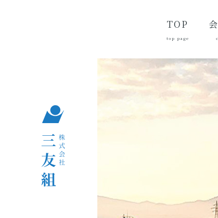
TOP
top page
代
経
会
品
沿
つ