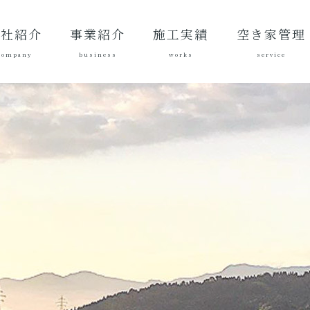
会社紹介
事業紹介
施工実績
空き家管理
company
business
works
service
表あいさ
営理念
社概要
質方針
革
総合建設業
建築工事
地域づくり
土木施工実
建築施工実
空き家管理サ
対応エリア
ご契約後の活
ご契約までの
料金案内
よくある質問
績
績
ービスとは？
動内容
流れ