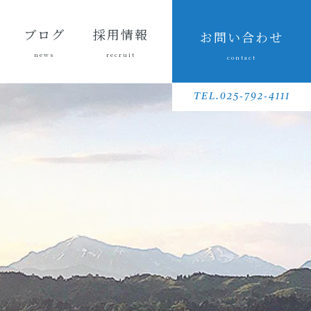
ブログ
採用情報
お問い合わせ
news
recruit
contact
会長ブ
三友組
魚沼の
採用メッセ
三友組で働
数字で見る
待遇・福利
リクルート
先輩社員イ
募集要項
採用に関す
ログ
ブログ
風景
ージ
くというこ
三友組
厚生・社内
動画
ンタビュー
るお問い合
TEL.025-792-4111
と
制度
わせ