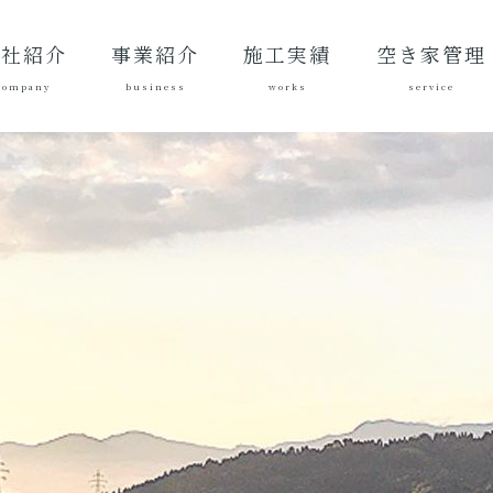
会社紹介
事業紹介
施工実績
空き家管理
company
business
works
service
表あいさ
営理念
社概要
質方針
革
総合建設業
建築工事
地域づくり
土木施工実
建築施工実
空き家管理サ
対応エリア
ご契約後の活
ご契約までの
料金案内
よくある質問
績
績
ービスとは？
動内容
流れ