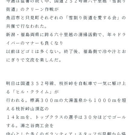
今週は猛暑の続く中、国道２５２号線六十里越「雪割り
街道」のクリーン作戦が
魚沼市と只見町それぞれの「雪割り街道を愛する会」の
共催で行なわれた。
新潟・福島両県に跨る六十里越の清掃活動で、年々ドラ
イバーのマナーも良くなり
以前ほどゴミは多くない。終了後、福島側で冷や汁とお
にぎりで交流を楽しんだ。
明日は国道３５２号線、枝折峠を自転車で一気に駆け上
る「ヒル・クライム」が
行われる。標高３００ｍの大湯温泉から１０００ｍを超
える枝折峠山頂迄の
１４ｋｍを、トップクラスの選手は３０分ほどでゴール
する。湯之谷商工会を
中心とした多くのボランティア・スタッフが早朝から協