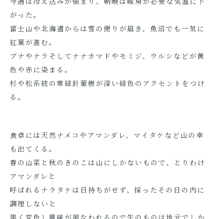
今週は冷え込みが強まり、朝晩は暖房が必要な気温に下
がった。
富士山や北海道からは雪の便りが届き、魚沼でも一気に
紅葉が進む。
ブナやナラそしてナナカマドやモミジ、ウルシなどが黄
色や赤に染まる。
杉や松系統の常緑針葉樹が深い緑色のアクセントをつけ
る。
食卓には天然ナメコやアマンダレ、マイタケなど山の幸
も出てくる。
春の山菜と秋のきのこは山にしかないもので、とりわけ
アマンダレと
呼ばれるナラタケは日持ちがせず、採ったその日の内に
調理しないと
黒く変色し風味が損なわれるので生のものは地元でしか