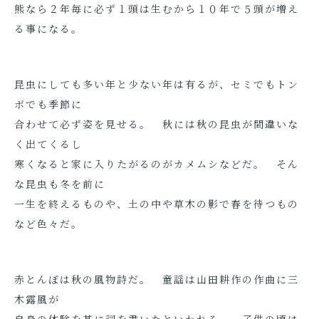
熊なら２年毎に必ず１頭は生むから１０年で５頭が増え
る事になる。
昆虫にしても多い年と少ない年は有るが、セミでもトン
ボでも季節に
合わせて必ず姿を見せる。 秋には秋の昆虫が間違いな
く出てくるし
寒くなると家に入りたがるのがカメムシなどだ。 そん
な昆虫も冬を前に
一生を終えるものや、土の中や草木の影で春を待つもの
など色々だ。
赤とんぼは秋の風物詩だ。 童謡は山田耕作の作曲に三
木露風が