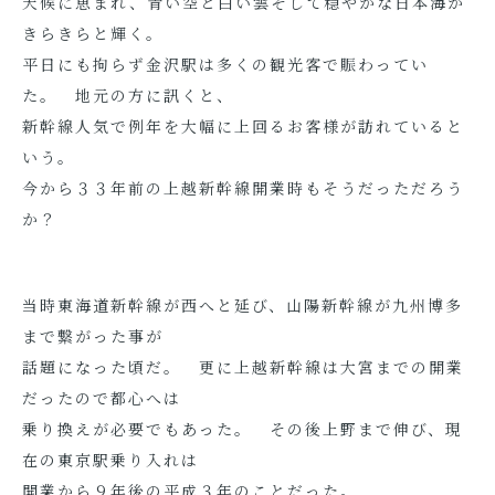
天候に恵まれ、青い空と白い雲そして穏やかな日本海が
きらきらと輝く。
平日にも拘らず金沢駅は多くの観光客で賑わってい
た。 地元の方に訊くと、
新幹線人気で例年を大幅に上回るお客様が訪れていると
いう。
今から３３年前の上越新幹線開業時もそうだっただろう
か？
当時東海道新幹線が西へと延び、山陽新幹線が九州博多
まで繋がった事が
話題になった頃だ。 更に上越新幹線は大宮までの開業
だったので都心へは
乗り換えが必要でもあった。 その後上野まで伸び、現
在の東京駅乗り入れは
開業から９年後の平成３年のことだった。