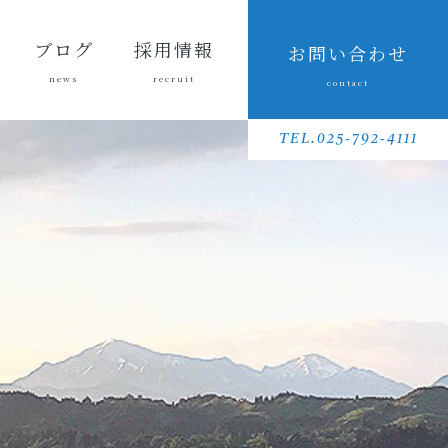
ブログ
採用情報
お問い合わせ
news
recruit
contact
会長ブ
三友組
魚沼の
採用メッセ
三友組で働
数字で見る
待遇・福利
リクルート
先輩社員イ
募集要項
採用に関す
ログ
ブログ
風景
ージ
くというこ
三友組
厚生・社内
動画
ンタビュー
るお問い合
TEL.025-792-4111
と
制度
わせ