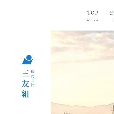
TOP
top page
代
経
会
品
沿
つ