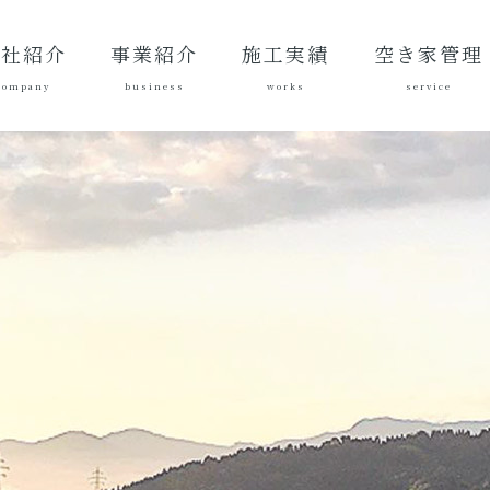
会社紹介
事業紹介
施工実績
空き家管理
company
business
works
service
表あいさ
営理念
社概要
質方針
革
総合建設業
建築工事
地域づくり
土木施工実
建築施工実
空き家管理サ
対応エリア
ご契約後の活
ご契約までの
料金案内
よくある質問
績
績
ービスとは？
動内容
流れ