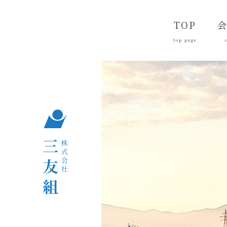
TOP
top page
代
経
会
品
沿
つ