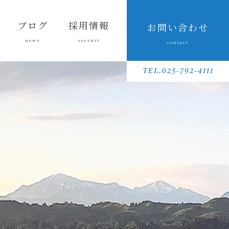
ブログ
採用情報
お問い合わせ
news
recruit
contact
会長ブ
三友組
魚沼の
採用メッセ
三友組で働
数字で見る
待遇・福利
リクルート
先輩社員イ
募集要項
採用に関す
ログ
ブログ
風景
ージ
くというこ
三友組
厚生・社内
動画
ンタビュー
るお問い合
TEL.025-792-4111
と
制度
わせ