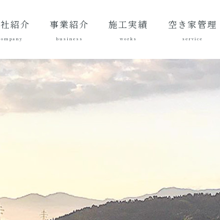
会社紹介
事業紹介
施工実績
空き家管理
company
business
works
service
表あいさ
営理念
社概要
質方針
革
総合建設業
建築工事
地域づくり
土木施工実
建築施工実
空き家管理サ
対応エリア
ご契約後の活
ご契約までの
料金案内
よくある質問
績
績
ービスとは？
動内容
流れ