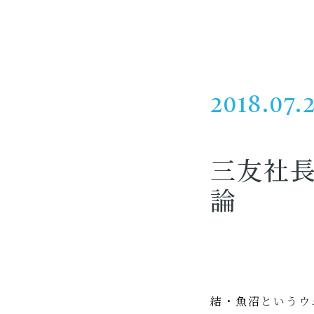
2018.07.
三友社
論
結・魚沼
というウ