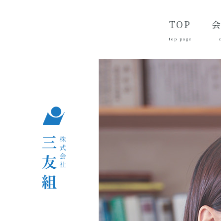
TOP
top page
代
経
会
品
沿
つ