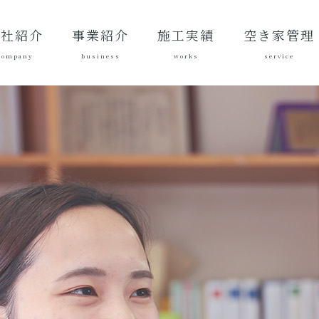
会社紹介
事業紹介
施工実績
空き家管理
company
business
works
service
表あいさ
営理念
社概要
質方針
革
総合建設業
建築工事
地域づくり
土木施工実
建築施工実
空き家管理サ
対応エリア
ご契約後の活
ご契約までの
料金案内
よくある質問
績
績
ービスとは？
動内容
流れ