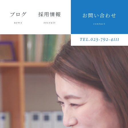
ブログ
採用情報
お問い合わせ
news
recruit
contact
会長ブ
三友組
魚沼の
採用メッセ
三友組で働
数字で見る
待遇・福利
リクルート
先輩社員イ
募集要項
採用に関す
ログ
ブログ
風景
ージ
くというこ
三友組
厚生・社内
動画
ンタビュー
るお問い合
TEL.025-792-4111
と
制度
わせ