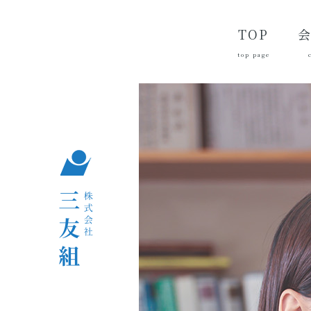
TOP
top page
代
経
会
品
沿
つ