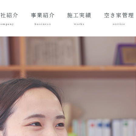
会社紹介
事業紹介
施工実績
空き家管理
company
business
works
service
表あいさ
営理念
社概要
質方針
革
総合建設業
建築工事
地域づくり
土木施工実
建築施工実
空き家管理サ
対応エリア
ご契約後の活
ご契約までの
料金案内
よくある質問
績
績
ービスとは？
動内容
流れ