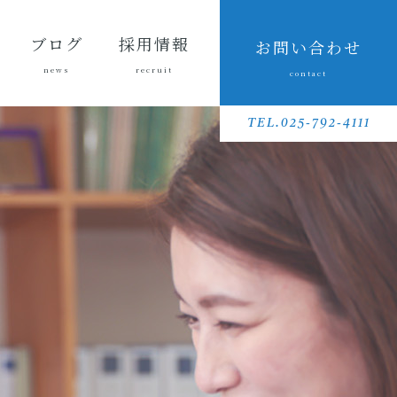
ブログ
採用情報
お問い合わせ
news
recruit
contact
会長ブ
三友組
魚沼の
採用メッセ
三友組で働
数字で見る
待遇・福利
リクルート
先輩社員イ
募集要項
採用に関す
ログ
ブログ
風景
ージ
くというこ
三友組
厚生・社内
動画
ンタビュー
るお問い合
TEL.025-792-4111
と
制度
わせ