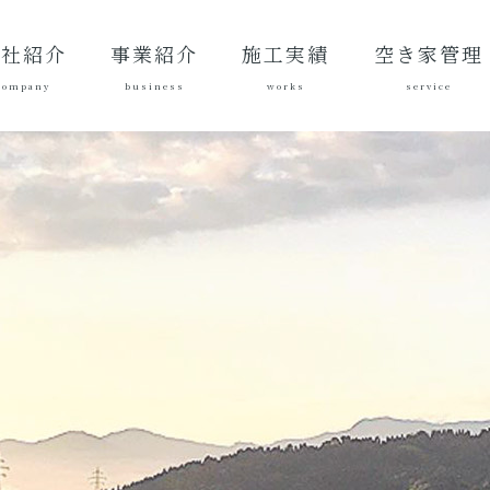
会社紹介
事業紹介
施工実績
空き家管理
company
business
works
service
表あいさ
営理念
社概要
質方針
革
総合建設業
建築工事
地域づくり
土木施工実
建築施工実
空き家管理サ
対応エリア
ご契約後の活
ご契約までの
料金案内
よくある質問
績
績
ービスとは？
動内容
流れ