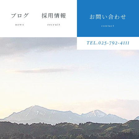
ブログ
採用情報
お問い合わせ
news
recruit
contact
会長ブ
三友組
魚沼の
採用メッセ
三友組で働
数字で見る
待遇・福利
リクルート
先輩社員イ
募集要項
採用に関す
ログ
ブログ
風景
ージ
くというこ
三友組
厚生・社内
動画
ンタビュー
るお問い合
TEL.025-792-4111
と
制度
わせ