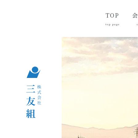
TOP
top page
代
経
会
品
沿
つ