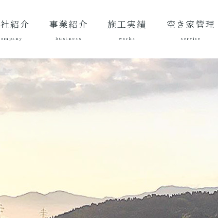
会社紹介
事業紹介
施工実績
空き家管理
company
business
works
service
表あいさ
営理念
社概要
質方針
革
総合建設業
建築工事
地域づくり
土木施工実
建築施工実
空き家管理サ
対応エリア
ご契約後の活
ご契約までの
料金案内
よくある質問
績
績
ービスとは？
動内容
流れ