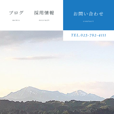
ブログ
採用情報
お問い合わせ
news
recruit
contact
会長ブ
三友組
魚沼の
採用メッセ
三友組で働
数字で見る
待遇・福利
リクルート
先輩社員イ
募集要項
採用に関す
ログ
ブログ
風景
ージ
くというこ
三友組
厚生・社内
動画
ンタビュー
るお問い合
TEL.025-792-4111
と
制度
わせ