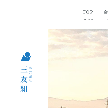
TOP
top page
代
経
会
品
沿
つ