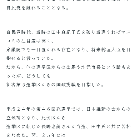
自民党を離れることとなる。
自民党時代、当時の田中真紀子氏を破り当選すればマス
コミの注目度は高く、
衆議院でも一目置かれる存在となり、将来総理大臣を目
指せると言っていた。
だから、他の選挙区からの出馬や地元市長という話もあ
ったが、どうしても
新潟第５選挙区からの国政挑戦を目指した。
平成２４年の第４６回総選挙では、日本維新の会からの
立候補となり、比例区から
選挙区に転じた長嶋忠美さんが当選、田中氏と共に苦杯
をなめた。翌、２５年には