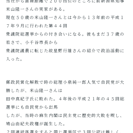
当社から直線距離で２００ｍ位のところに前新潟県知事
米山隆一さんの実家がある。
現在５０歳の米山隆一さんとは今から１３年前の平成１
７年９月に行われた第４４回
衆議院総選挙からの付き合いになる。彼もまだ３７歳の
若さで、小千谷市長から
衆議院議員に転じた故星野行雄さんの紹介で政治活動に
入った。
郵政民営化解散で時の総理小泉純一郎人気で自民党が大
勝したが、米山隆一さんは
田中真紀子氏に敗れた。４年後の平成２１年の４５回総
選挙にも自民党から出馬
したが、当時の麻生内閣は民主党に歴史的大敗を喫し、
鳩山由紀夫政権が誕生した。
２回連続落選をすると同じ選挙区で３回公認は難しく、