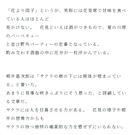
「花より団子」というが、実際には花見席で甘味を食べ
ている人はほとんど
見かけない。 花見といえば酒がつきもので、夏の川原
のバーベキュー
と並び野外パーティーの定番となっている。
酌み交わす酒器の中に花弁が一枚浮かんでいる。
梶井基次郎は「サクラの樹の下には屍体が埋まってい
る」と書いた。
あまりに見事な咲きっぷりにそう思った、と回顧してい
る文章だ。
サクラには人を狂喜させる力がある。 花見の様子や梶
井の想像力からも
サクラの持つ独特の媚薬的な力を感ぜずにいられない。