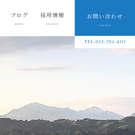
ブログ
採用情報
お問い合わせ
news
recruit
contact
会長ブ
三友組
魚沼の
採用メッセ
三友組で働
数字で見る
待遇・福利
リクルート
先輩社員イ
募集要項
採用に関す
ログ
ブログ
風景
ージ
くというこ
三友組
厚生・社内
動画
ンタビュー
るお問い合
TEL.025-792-4111
と
制度
わせ