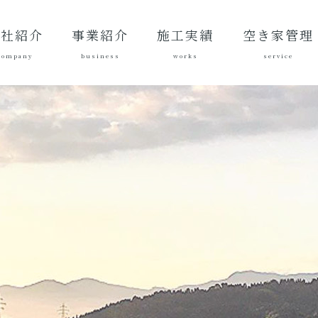
会社紹介
事業紹介
施工実績
空き家管理
company
business
works
service
表あいさ
営理念
社概要
質方針
革
総合建設業
建築工事
地域づくり
土木施工実
建築施工実
空き家管理サ
対応エリア
ご契約後の活
ご契約までの
料金案内
よくある質問
績
績
ービスとは？
動内容
流れ