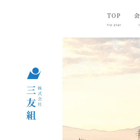
TOP
top page
代
経
会
品
沿
つ