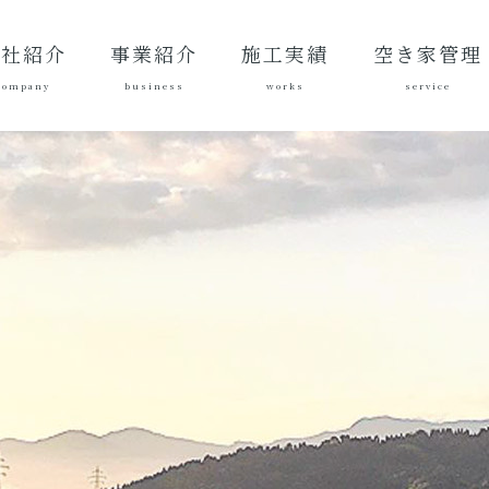
会社紹介
事業紹介
施工実績
空き家管理
company
business
works
service
表あいさ
営理念
社概要
質方針
革
総合建設業
建築工事
地域づくり
土木施工実
建築施工実
空き家管理サ
対応エリア
ご契約後の活
ご契約までの
料金案内
よくある質問
績
績
ービスとは？
動内容
流れ