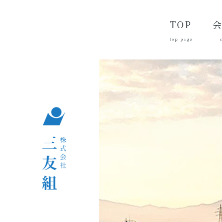
TOP
top page
代
経
会
品
沿
つ