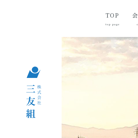
TOP
top page
代
経
会
品
沿
つ