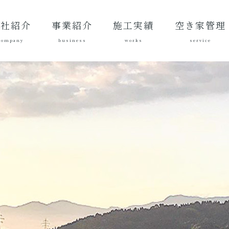
会社紹介
事業紹介
施工実績
空き家管理
company
business
works
service
表あいさ
営理念
社概要
質方針
革
総合建設業
建築工事
地域づくり
土木施工実
建築施工実
空き家管理サ
対応エリア
ご契約後の活
ご契約までの
料金案内
よくある質問
績
績
ービスとは？
動内容
流れ