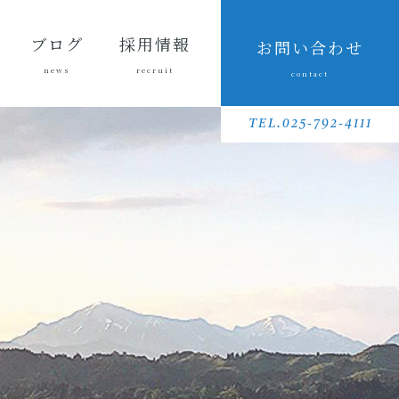
ブログ
採用情報
お問い合わせ
news
recruit
contact
会長ブ
三友組
魚沼の
採用メッセ
三友組で働
数字で見る
待遇・福利
リクルート
先輩社員イ
募集要項
採用に関す
ログ
ブログ
風景
ージ
くというこ
三友組
厚生・社内
動画
ンタビュー
るお問い合
TEL.025-792-4111
と
制度
わせ