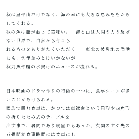
秋は里や山だけでなく、海の幸にも大きな恵みをもたら
してくれる。
秋の魚は脂が載って美味い。 海と山は人間の力の及ば
ない世界で、自然から与えら
れるものをありがたくいただく。 東北の被災地の漁港
にも、例年並みとはいかないが
秋刀魚や鯖の水揚げのニュースが流れる。
日本映画のドラマ作りの特徴の一つに、食事シーンが多
いことがあげられる。
家族で囲む食卓は、かつては卓袱台という円形や四角形
の折りたたみ式のテーブルを
出す事で、居間であり寝室でもあった、玄関のすぐ先の
６畳間が食事時間には食卓にも