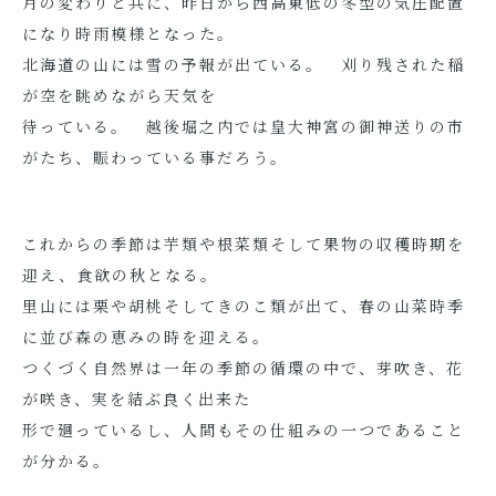
月の変わりと共に、昨日から西高東低の冬型の気圧配置
になり時雨模様となった。
北海道の山には雪の予報が出ている。 刈り残された稲
が空を眺めながら天気を
待っている。 越後堀之内では皇大神宮の御神送りの市
がたち、賑わっている事だろう。
これからの季節は芋類や根菜類そして果物の収穫時期を
迎え、食欲の秋となる。
里山には栗や胡桃そしてきのこ類が出て、春の山菜時季
に並び森の恵みの時を迎える。
つくづく自然界は一年の季節の循環の中で、芽吹き、花
が咲き、実を結ぶ良く出来た
形で廻っているし、人間もその仕組みの一つであること
が分かる。