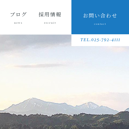
ブログ
採用情報
お問い合わせ
news
recruit
contact
会長ブ
三友組
魚沼の
採用メッセ
三友組で働
数字で見る
待遇・福利
リクルート
先輩社員イ
募集要項
採用に関す
ログ
ブログ
風景
ージ
くというこ
三友組
厚生・社内
動画
ンタビュー
るお問い合
TEL.025-792-4111
と
制度
わせ