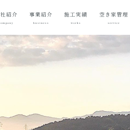
会社紹介
事業紹介
施工実績
空き家管理
company
business
works
service
表あいさ
営理念
社概要
質方針
革
総合建設業
建築工事
地域づくり
土木施工実
建築施工実
空き家管理サ
対応エリア
ご契約後の活
ご契約までの
料金案内
よくある質問
績
績
ービスとは？
動内容
流れ