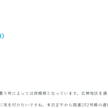
10
曇り所によっては雨模様となっています。広神地区を通
に気を付けたいですね。本日正午から国道252号線の