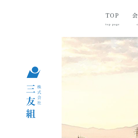
TOP
top page
代
経
会
品
沿
つ