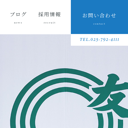
ブログ
採用情報
お問い合わせ
news
recruit
contact
会長ブ
三友組
魚沼の
採用メッセ
三友組で働
数字で見る
待遇・福利
リクルート
先輩社員イ
募集要項
採用に関す
ログ
ブログ
風景
ージ
くというこ
三友組
厚生・社内
動画
ンタビュー
るお問い合
TEL.025-792-4111
と
制度
わせ