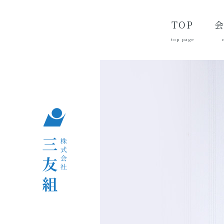
TOP
top page
代
経
会
品
沿
つ