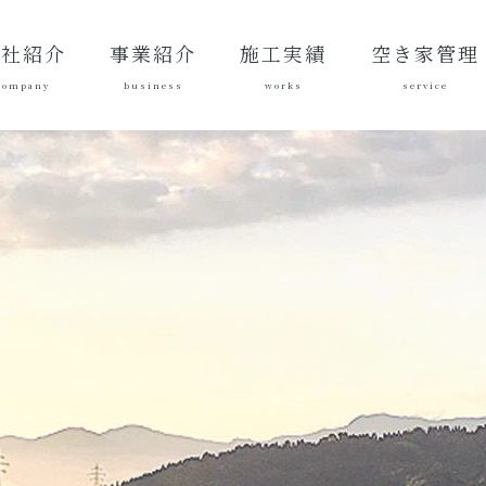
会社紹介
事業紹介
施工実績
空き家管理
company
business
works
service
表あいさ
営理念
社概要
質方針
革
総合建設業
建築工事
地域づくり
土木施工実
建築施工実
空き家管理サ
対応エリア
ご契約後の活
ご契約までの
料金案内
よくある質問
績
績
ービスとは？
動内容
流れ