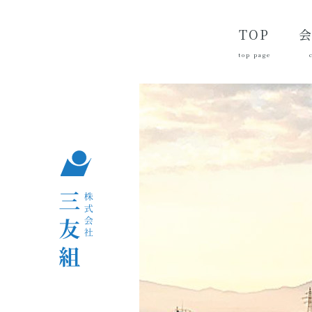
TOP
top page
代
経
会
品
沿
つ