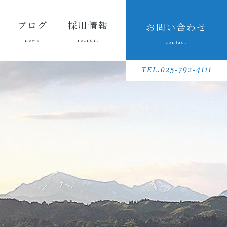
ブログ
採用情報
お問い合わせ
news
recruit
contact
会長ブ
三友組
魚沼の
採用メッセ
三友組で働
数字で見る
待遇・福利
リクルート
先輩社員イ
募集要項
採用に関す
ログ
ブログ
風景
ージ
くというこ
三友組
厚生・社内
動画
ンタビュー
るお問い合
TEL.025-792-4111
と
制度
わせ