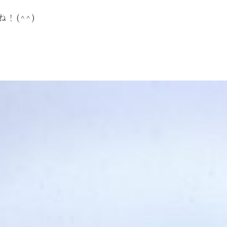
！(^^)