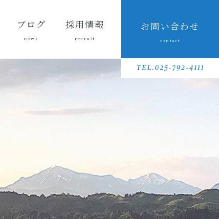
ブログ
採用情報
お問い合わせ
news
recruit
contact
会長ブ
三友組
魚沼の
採用メッセ
三友組で働
数字で見る
待遇・福利
リクルート
先輩社員イ
募集要項
採用に関す
ログ
ブログ
風景
ージ
くというこ
三友組
厚生・社内
動画
ンタビュー
るお問い合
TEL.025-792-4111
と
制度
わせ