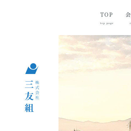
TOP
top page
代
経
会
品
沿
つ