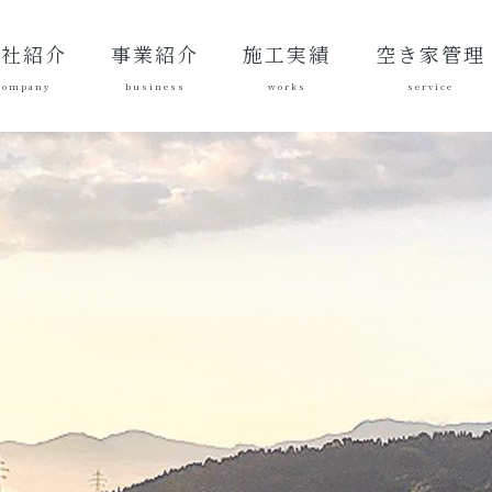
会社紹介
事業紹介
施工実績
空き家管理
company
business
works
service
表あいさ
営理念
社概要
質方針
革
総合建設業
建築工事
地域づくり
土木施工実
建築施工実
空き家管理サ
対応エリア
ご契約後の活
ご契約までの
料金案内
よくある質問
績
績
ービスとは？
動内容
流れ