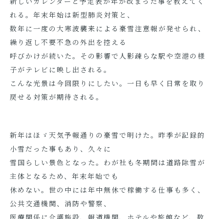
新しいカレンダーと予定表が年が改まった事を教えてく
れる。年末年始は新型肺炎対策と、
数年に一度の大寒波襲来による豪雪注意報が発せられ、
繰り返し不要不急の外出を控える
呼びかけが続いた。その影響で人影疎らな駅や空港の様
子がテレビに映し出される。
こんな光景は今回限りにしたい。一日も早く日常を取り
戻せる対策が期待される。
新年はほゞ天気予報通りの豪雪で明けた。昨季が記録的
小雪だった事もあり、久々に
雪国らしい景色となった。わが社も冬期間は道路除雪が
主体となるため、年末年始でも
休めない。世の中には年中無休で稼働する仕事も多く、
公共交通機関、消防や警察、
医療関係に介護施設、報道機関、ホテルや旅館など、数