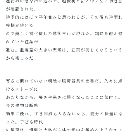
週初めの急な冷え込みで、越後駒ケ岳と中ノ岳に初冠雪
が確認された。
時季的にはほゞ平年並みと思われるが、その後も時雨れ
模様が続いた
ので美しく雪化粧した越後三山が現れた。霜降を迎え遅
れていた紅葉が
進む。温度差の大きい天候は、紅葉が美しくなるという
から楽しみだ。
寒さに慣れていない朝晩は暖房器具の出番だ。久々に点
けるストーブに
あたりながら、暑さや寒さに弱くなったことに気付く。
今の建物は断熱
効果に優れ、すき間風も入らないから、随分と快適にな
った。子ども時代
の暖房は、炬燵と火鉢が主体で家中を暖めるようなエア