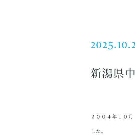
2025.10.
新潟県
２００４年１０月
した。