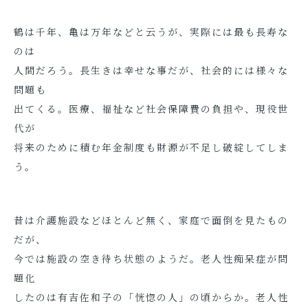
鶴は千年、亀は万年などと云うが、実際には最も長寿な
のは
人間だろう。長生きは幸せな事だが、社会的には様々な
問題も
出てくる。医療、福祉など社会保障費の負担や、現役世
代が
将来のために積む年金制度も財源が不足し破綻してしま
う。
昔は介護施設などほとんど無く、家庭で面倒を見たもの
だが、
今では施設の空き待ち状態のようだ。老人性痴呆症が問
題化
したのは有吉佐和子の「恍惚の人」の頃からか。老人性