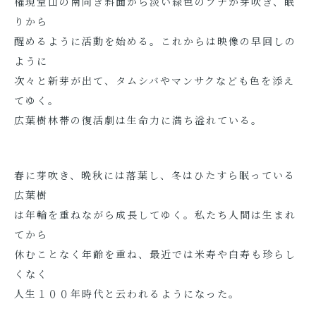
権現堂山の南向き斜面から淡い緑色のブナが芽吹き、眠
りから
醒めるように活動を始める。これからは映像の早回しの
ように
次々と新芽が出て、タムシバやマンサクなども色を添え
てゆく。
広葉樹林帯の復活劇は生命力に満ち溢れている。
春に芽吹き、晩秋には落葉し、冬はひたすら眠っている
広葉樹
は年輪を重ねながら成長してゆく。私たち人間は生まれ
てから
休むことなく年齢を重ね、最近では米寿や白寿も珍らし
くなく
人生１００年時代と云われるようになった。