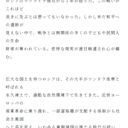
ロシアのウクライナ侵攻から１年が経った。この戦いが
これほど
長きに及ぶとは思ってもいなかった。しかし未だ和平へ
の道筋が
見えない中で、戦争とは無関係の多くの子どもや民間人
の生命
財産が奪われている。悲惨な現実が連日報道され心が痛
む。
広大な国土を持つロシアは、その大半がツンドラ地帯と
呼ばれる
永久凍土で、過酷な自然環境下で生きてきた。近世ヨー
ロッパの
産業革命に乗り遅れ、一部富裕層が支配する体制から社
会主義国
へと姿を変え、いわゆる東側諸国の雄たる時代が続い