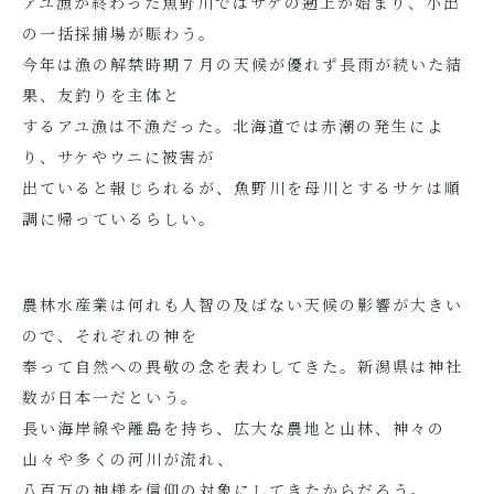
アユ漁が終わった魚野川ではサケの遡上が始まり、小出
の一括採捕場が賑わう。
今年は漁の解禁時期７月の天候が優れず長雨が続いた結
果、友釣りを主体と
するアユ漁は不漁だった。北海道では赤潮の発生によ
り、サケやウニに被害が
出ていると報じられるが、魚野川を母川とするサケは順
調に帰っているらしい。
農林水産業は何れも人智の及ばない天候の影響が大きい
ので、それぞれの神を
奉って自然への畏敬の念を表わしてきた。新潟県は神社
数が日本一だという。
長い海岸線や離島を持ち、広大な農地と山林、神々の
山々や多くの河川が流れ、
八百万の神様を信仰の対象にしてきたからだろう。