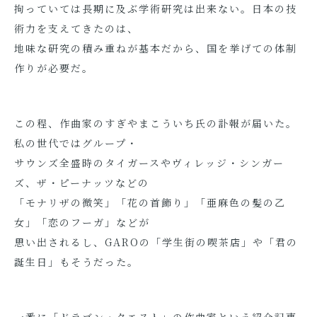
拘っていては長期に及ぶ学術研究は出来ない。日本の技
術力を支えてきたのは、
地味な研究の積み重ねが基本だから、国を挙げての体制
作りが必要だ。
この程、作曲家のすぎやまこういち氏の訃報が届いた。
私の世代ではグループ・
サウンズ全盛時のタイガースやヴィレッジ・シンガー
ズ、ザ・ピーナッツなどの
「モナリザの微笑」「花の首飾り」「亜麻色の髪の乙
女」「恋のフーガ」などが
思い出されるし、GAROの「学生街の喫茶店」や「君の
誕生日」もそうだった。