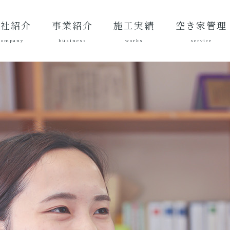
会社紹介
事業紹介
施工実績
空き家管理
company
business
works
service
表あいさ
営理念
社概要
質方針
革
総合建設業
建築工事
地域づくり
土木施工実
建築施工実
空き家管理サ
対応エリア
ご契約後の活
ご契約までの
料金案内
よくある質問
績
績
ービスとは？
動内容
流れ