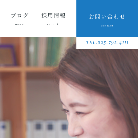
ブログ
採用情報
お問い合わせ
news
recruit
contact
会長ブ
三友組
魚沼の
採用メッセ
三友組で働
数字で見る
待遇・福利
リクルート
先輩社員イ
募集要項
採用に関す
ログ
ブログ
風景
ージ
くというこ
三友組
厚生・社内
動画
ンタビュー
るお問い合
TEL.025-792-4111
と
制度
わせ