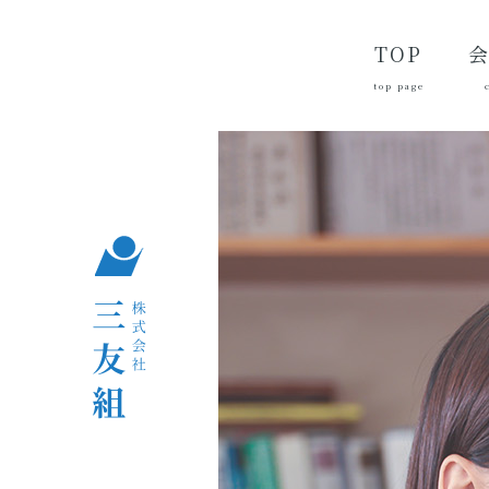
TOP
top page
代
経
会
品
沿
つ